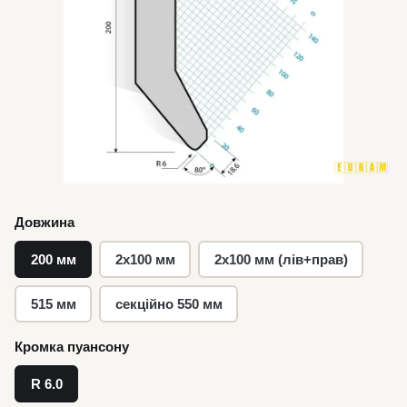
Довжина
200 мм
2x100 мм
2x100 мм (лів+прав)
515 мм
секційно 550 мм
Кромка пуансону
R 6.0