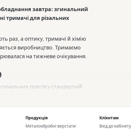
 обладнання завтра: згинальний
ні тримачі для різальних
ть раз, а оптику, тримачі й хімію
иняється виробництво. Тримаємо
ворювалася на тижневе очікування.
)
згинальних пресів у стандартній
011, 1012, 1013, 1015 і 3864 з
усами вершини від 0,8 мм; матриці
Продукція
Клієнтам
анням робочих поверхонь до 53–60
Металообробні верстати
Вхід до кабінет