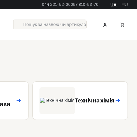
044 221-52-20
097 810-93-70
UA
RU
·
Технічна хімія
ники