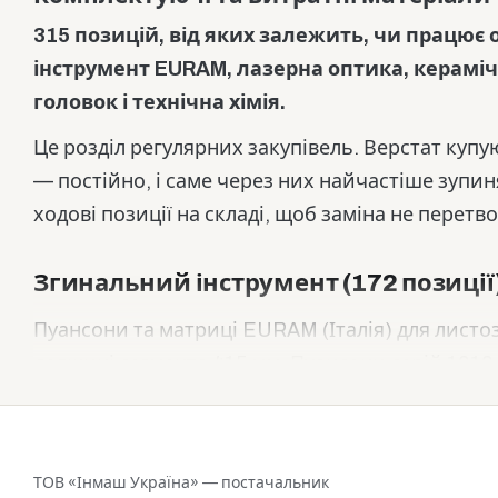
315 позицій, від яких залежить, чи працює
інструмент EURAM, лазерна оптика, кераміч
головок і технічна хімія.
Це розділ регулярних закупівель. Верстат купую
— постійно, і саме через них найчастіше зуп
ходові позиції на складі, щоб заміна не перет
Згинальний інструмент (172 позиції
Пуансони та матриці EURAM (Італія) для листо
довжині сегмента 415 мм. Пуансони серій 1010, 1
кутами 30°, 35°, 45°, 75°, 85°, 88° і 90° та раді
серій 2009, 2045, 2088 і 2090.
Матеріал — сталь C55 з індукційним загартув
ТОВ «Інмаш Україна» — постачальник