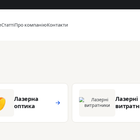
и
Статті
Про компанію
Контакти
Лазерна
Лазерні
оптика
витрат