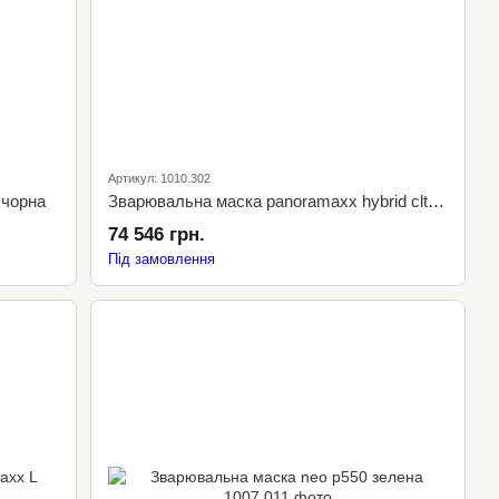
Артикул: 1010.302
 чорна
Зварювальна маска panoramaxx hybrid clt чорна
74 546 грн.
Під замовлення