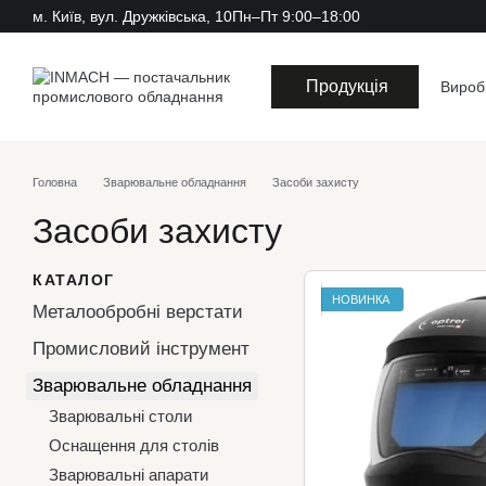
м. Київ, вул. Дружківська, 10
Пн–Пт 9:00–18:00
Перейти до основного контенту
Продукція
Вироб
Головна
Зварювальне обладнання
Засоби захисту
Засоби захисту
КАТАЛОГ
НОВИНКА
Металообробні верстати
Промисловий інструмент
Зварювальне обладнання
Зварювальні столи
Оснащення для столів
Зварювальні апарати