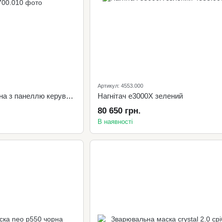
Артикул: 4553.000
Система swiss air чорна з панеллю керування
Нагнітач e3000X зелений
80 650 грн.
В наявності