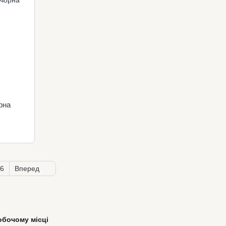
рна
6
Вперед
обочому місці