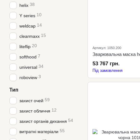
38
helix
10
Y series
14
weldcap
15
clearmaxx
20
liteflip
Артикул: 1050.200
Зварювальна маска hel
7
softhood
53 767 грн.
34
universal
Під замовлення
3
roboview
Тип
59
захист очей
12
захист обличчя
54
захист органів дихання
55
витратні матеріали