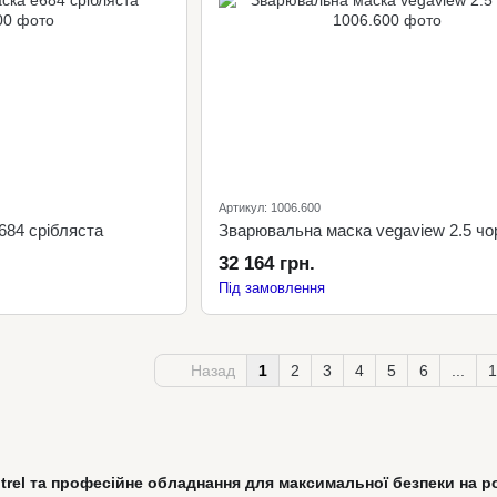
Артикул: 1006.600
684 срібляста
Зварювальна маска vegaview 2.5 чо
32 164 грн.
Під замовлення
Назад
1
2
3
4
5
6
...
1
trel та професійне обладнання для максимальної безпеки на р