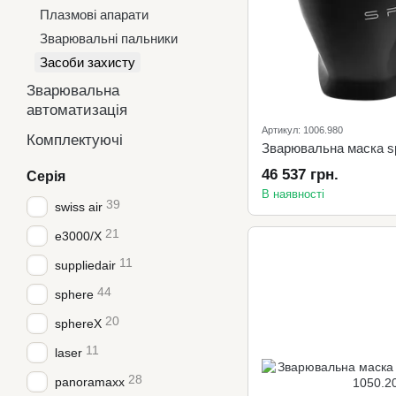
Плазмові апарати
Зварювальні пальники
Засоби захисту
Зварювальна
автоматизація
Артикул: 1006.980
Комплектуючі
Зварювальна маска sp
46 537 грн.
Серія
В наявності
39
swiss air
21
e3000/X
11
suppliedair
44
sphere
20
sphereX
11
laser
28
panoramaxx