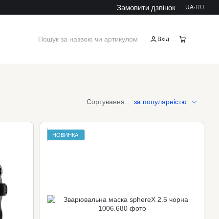
Замовити дзвінок
UA
·
RU
Кошик
Вхід
Сортування:
за популярністю
НОВИНКА