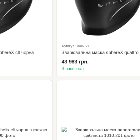
Артикул: 1006.580
hereX clt чорна
Зварювальна маска sphereX quattro
43 983 грн.
В наявності