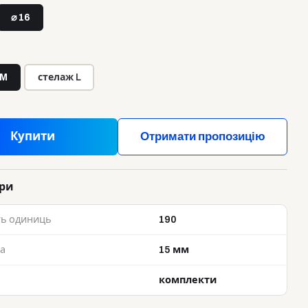
⌀ 16
 M
стелаж L
Купити
Отримати пропозицію
ри
ть одиниць
190
а
15 мм
комплекти