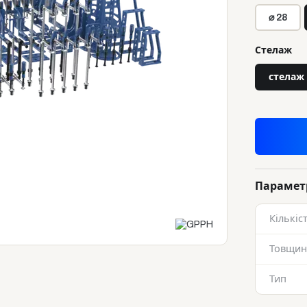
⌀ 28
Стелаж
стелаж
Парамет
Кількіс
Товщин
Тип