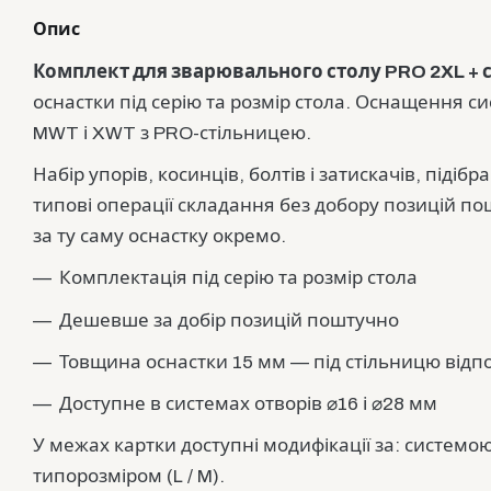
Опис
Комплект для зварювального столу PRO 2XL + 
оснастки під серію та розмір стола. Оснащення с
MWT і XWT з PRO-стільницею.
Набір упорів, косинців, болтів і затискачів, підіб
типові операції складання без добору позицій 
за ту саму оснастку окремо.
Комплектація під серію та розмір стола
Дешевше за добір позицій поштучно
Товщина оснастки 15 мм — під стільницю відпов
Доступне в системах отворів ⌀16 і ⌀28 мм
У межах картки доступні модифікації за: системою 
типорозміром (L / M).