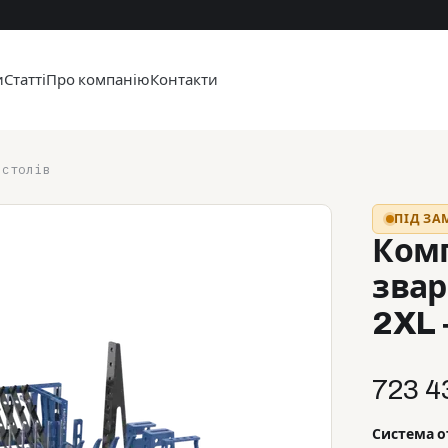
и
Статті
Про компанію
Контакти
 столів
ПІД З
Ком
звар
2XL 
723 4
Система о