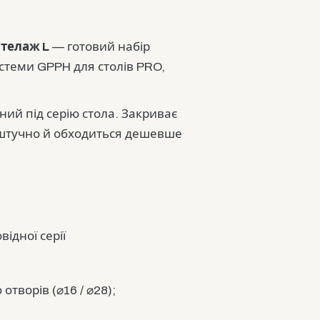
стелаж L
— готовий набір
истеми GPPH для столів PRO,
раний під серію стола. Закриває
поштучно й обходиться дешевше
ідної серії
отворів (⌀16 / ⌀28);