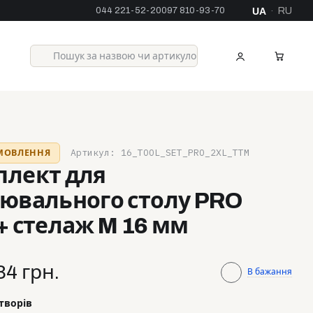
044 221-52-20
097 810-93-70
UA
RU
·
Артикул: 16_TOOL_SET_PRO_2XL_TTM
АМОВЛЕННЯ
плект для
ювального столу PRO
+ стелаж M 16 мм
34 грн.
В бажання
творів