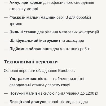
Аннулярні фрези
для ефективного свердління
отворів у металі
Фаскознімальні машини
серії B для обробки
кромок
Пильні станки
для різання металевих конструкцій
Шліфувальний інструмент
та аксесуари
Підйомне обладнання
для монтажних робіт
Технологічні переваги
Основні переваги обладнання Euroboor:
Ультракомпактність
— найлегші магнітні
свердлильні станки у своєму класі
Потужні магніти
з силою притягування до 1200 кг
Безщіткові двигуни
в новітніх моделях для