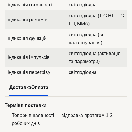
індикація готовності
світлодіодна
світлодіодна (TIG HF, TIG
індикація режимів
Lift, MMA)
світлодіодна (всі
індикація функцій
налаштування)
світлодіодна (активація
індикація імпульсів
та параметри)
індикація перегріву
світлодіодна
Доставка
Оплата
Терміни поставки
Товари в наявності — відправка протягом 1-2
робочих днів