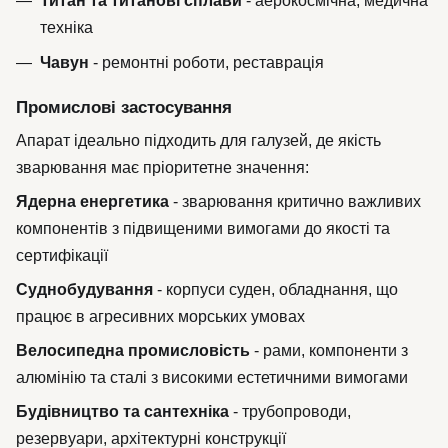
Титан та титанові сплави
- аерокосмічна, медична
техніка
Чавун
- ремонтні роботи, реставрація
Промислові застосування
Апарат ідеально підходить для галузей, де якість
зварювання має пріоритетне значення:
Ядерна енергетика
- зварювання критично важливих
компонентів з підвищеними вимогами до якості та
сертифікації
Суднобудування
- корпуси суден, обладнання, що
працює в агресивних морських умовах
Велосипедна промисловість
- рами, компоненти з
алюмінію та сталі з високими естетичними вимогами
Будівництво та сантехніка
- трубопроводи,
резервуари, архітектурні конструкції