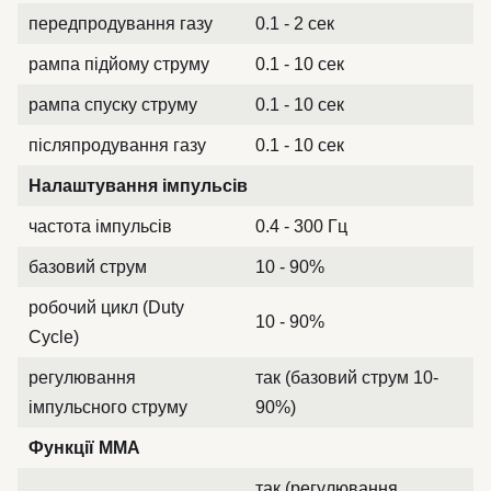
передпродування газу
0.1 - 2 сек
рампа підйому струму
0.1 - 10 сек
рампа спуску струму
0.1 - 10 сек
післяпродування газу
0.1 - 10 сек
Налаштування імпульсів
частота імпульсів
0.4 - 300 Гц
базовий струм
10 - 90%
робочий цикл (Duty
10 - 90%
Cycle)
регулювання
так (базовий струм 10-
імпульсного струму
90%)
Функції MMA
так (регулювання