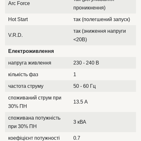
Arc Force
проникнення)
Hot Start
так (полегшений запуск)
так (зниження напруги
V.R.D.
<20В)
Електроживлення
напруга живлення
230 - 240 В
кількість фаз
1
частота струму
50 - 60 Гц
споживаний струм при
13.5 А
30% ПН
споживана потужність
3 кВА
при 30% ПН
коефіцієнт потужності
0.7