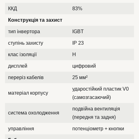
ККД
83%
Конструкція та захист
тип інвертора
IGBT
ступінь захисту
IP 23
клас ізоляції
H
дисплей
цифровий
переріз кабелів
25 мм²
ударостійкий пластик V0
матеріал корпусу
(самозгасаючий)
подвійна вентиляція
система охолодження
(передня та задня)
управління
потенціометр + кнопки