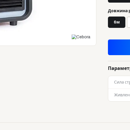
Довжина р
6м
Парамет
Сила ст
Живлен