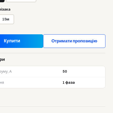
ізака
15м
Купити
Отримати пропозицію
ри
руму, А
50
ня
1 фаза