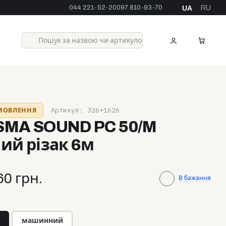
044 221-52-20
097 810-93-70
UA
RU
·
Артикул: 326+1626
АМОВЛЕННЯ
SMA SOUND PC 50/M
ий різак 6м
60 грн.
В бажання
машинний