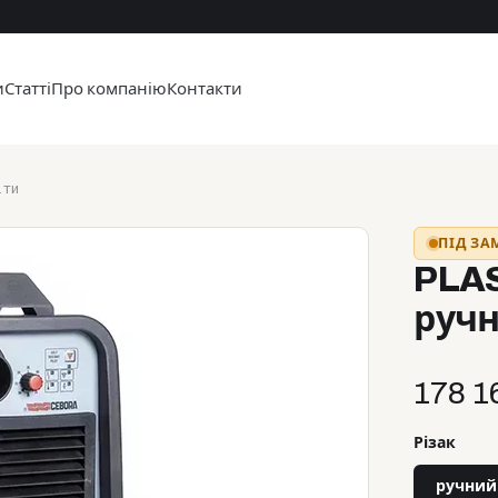
и
Статті
Про компанію
Контакти
ати
ПІД З
PLA
ручн
178 1
Різак
ручний