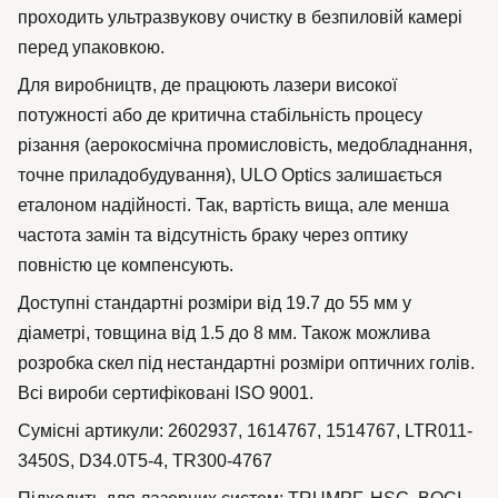
проходить ультразвукову очистку в безпиловій камері
перед упаковкою.
Для виробництв, де працюють лазери високої
потужності або де критична стабільність процесу
різання (аерокосмічна промисловість, медобладнання,
точне приладобудування), ULO Optics залишається
еталоном надійності. Так, вартість вища, але менша
частота замін та відсутність браку через оптику
повністю це компенсують.
Доступні стандартні розміри від 19.7 до 55 мм у
діаметрі, товщина від 1.5 до 8 мм. Також можлива
розробка скел під нестандартні розміри оптичних голів.
Всі вироби сертифіковані ISO 9001.
Сумісні артикули: 2602937, 1614767, 1514767, LTR011-
3450S, D34.0T5-4, TR300-4767