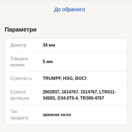
До обраного
Параметри
Діаметр
34 мм
Товщина
5 мм
кромки
Сумісність
TRUMPF, HSG, BOCI
Сумісні
2602937, 1614767, 1514767, LTR011-
артикули
3450S, D34.0T5-4, TR300-4767
Тип
захисне скло
продукту