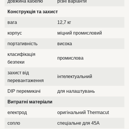
довжина кабелю
різні варіанти
Конструкція та захист
вага
12,7 кг
корпус
міцний промисловий
портативність
висока
класифікація
промислова
безпеки
захист від
інтелектуальний
перевантаження
DIP перемикачі
для налаштувань
Витратні матеріали
електрод
оригінальний Thermacut
сопло
спеціальне для 45А