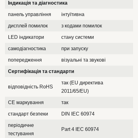
Індикація та діагностика
панель управління
інтуїтивна
дисплей помилок
з кодами помилок
LED індикатори
стану системи
самодіагностика
при запуску
попередження
візуальні та звукові
Сертифікація та стандарти
так (EU директива
відповідність RoHS
2011/65/EU)
CE маркування
так
стандарт безпеки
DIN IEC 60974
періодичне
Part 4 IEC 60974
тестування