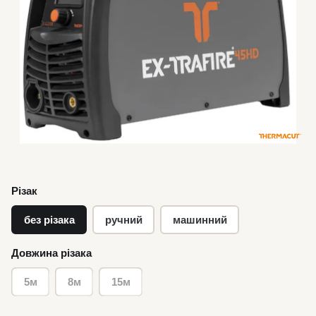
Різак
без різака
ручний
машинний
Довжина різака
5м
8м
15м