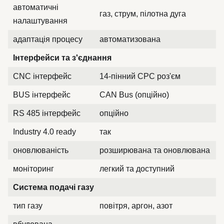
автоматичні
газ, струм, пілотна дуга
налаштування
адаптація процесу
автоматизована
Інтерфейси та з'єднання
CNC інтерфейс
14-пінний CPC роз'єм
BUS інтерфейс
CAN Bus (опційно)
RS 485 інтерфейс
опційно
Industry 4.0 ready
так
оновлюваність
розширювана та оновлювана
моніторинг
легкий та доступний
Система подачі газу
тип газу
повітря, аргон, азот