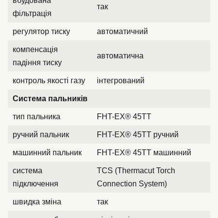
вбудована
так
фільтрація
регулятор тиску
автоматичний
компенсація
автоматична
падіння тиску
контроль якості газу
інтегрований
Система пальників
тип пальника
FHT-EX® 45TT
ручний пальник
FHT-EX® 45TT ручний
машинний пальник
FHT-EX® 45TT машинний
система
TCS (Thermacut Torch
підключення
Connection System)
швидка зміна
так