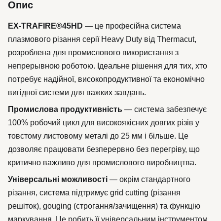
Опис
EX-TRAFIRE®45HD
— це професійна система
плазмового різання серії Heavy Duty від Thermacut,
розроблена для промислового використання з
непрерывною роботою. Ідеальне рішення для тих, хто
потребує надійної, високопродуктивної та економічно
вигідної системи для важких завдань.
Промислова продуктивність
— система забезпечує
100% робочий цикл для високоякісних довгих різів у
товстому листовому металі до 25 мм і більше. Це
дозволяє працювати безперервно без перегріву, що
критично важливо для промислового виробництва.
Універсальні можливості
— окрім стандартного
різання, система підтримує grid cutting (різання
решіток), gouging (строгання/зачищення) та функцію
маркування. Це робить її універсальним інструментом