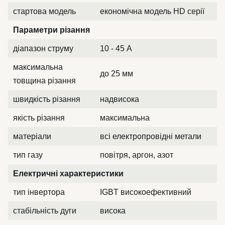
стартова модель
економічна модель HD серії
Параметри різання
діапазон струму
10 - 45 А
максимальна
до 25 мм
товщина різання
швидкість різання
надвисока
якість різання
максимальна
матеріали
всі електропровідні метали
тип газу
повітря, аргон, азот
Електричні характеристики
тип інвертора
IGBT високоефективний
стабільність дуги
висока