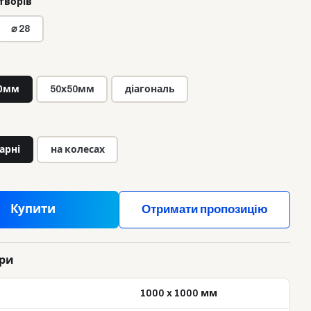
творів
⌀ 28
0мм
50х50мм
діагональ
арні
на колесах
Купити
Отримати пропозицію
ри
1000 x 1000 мм