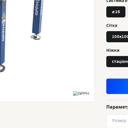
Система о
⌀ 16
Сітка
100х10
Ніжки
стаціон
Парамет
Розмір