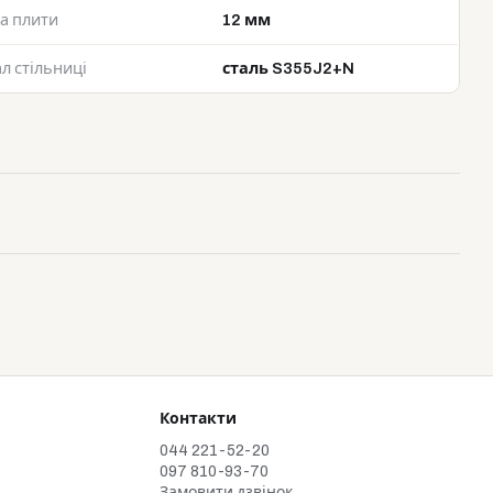
а плити
12 мм
л стільниці
сталь S355J2+N
Контакти
у
044 221-52-20
097 810-93-70
Замовити дзвінок