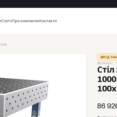
и
Статті
Про компанію
Контакти
толи
ПІД З
Артикул: 
Стіл
1000
100x
86 92