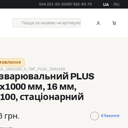
044 221-52-20
097 810-93-70
UA
RU
·
АМОВЛЕННЯ
16_100x100_S_TWT_PLUS_100x100
 зварювальний PLUS
x1000 мм, 16 мм,
100, стаціонарний
6 грн.
В бажання