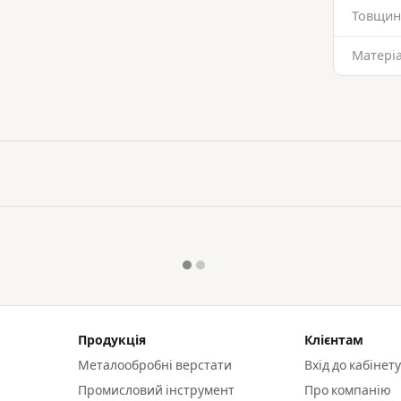
Товщин
Матеріа
Продукція
Клієнтам
Металообробні верстати
Вхід до кабінет
Промисловий інструмент
Про компанію