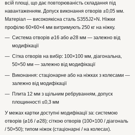
всій площі, що дає повторюваність складання під
навантаженням. Допуск виконання отворів ±0,05 мм.
Матеріал — високоякісна сталь S355J2+N. Ніжки
профілю 60×60×4 мм витримують 250 кг на ніжку.
Система отворів ⌀16 або ⌀28 мм — залежно від
модифікації
Сітка отворів на вибір: 100×100 мм, діагональна,
50×50 мм — залежно від модифікації
Виконання: стаціонарне або на ніжках з колесами —
залежно від модифікації
Плита 12 мм з щільним ребруванням, допуск
площинності ≤0,3 мм
У межах картки доступні модифікації за: системою
отворів (⌀16 / ⌀28); сіткою отворів (100×100 / діагональ
/ 50×50); типом ніжок (стаціонарні / на колесах).