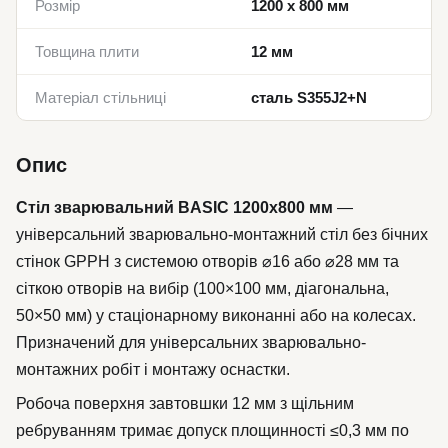
Розмір
1200 x 800 мм
Товщина плити
12 мм
Матеріал стільниці
сталь S355J2+N
Опис
Стіл зварювальний BASIC 1200x800 мм
—
універсальний зварювально-монтажний стіл без бічних
стінок GPPH з системою отворів ⌀16 або ⌀28 мм та
сіткою отворів на вибір (100×100 мм, діагональна,
50×50 мм) у стаціонарному виконанні або на колесах.
Призначений для універсальних зварювально-
монтажних робіт і монтажу оснастки.
Робоча поверхня завтовшки 12 мм з щільним
ребруванням тримає допуск площинності ≤0,3 мм по