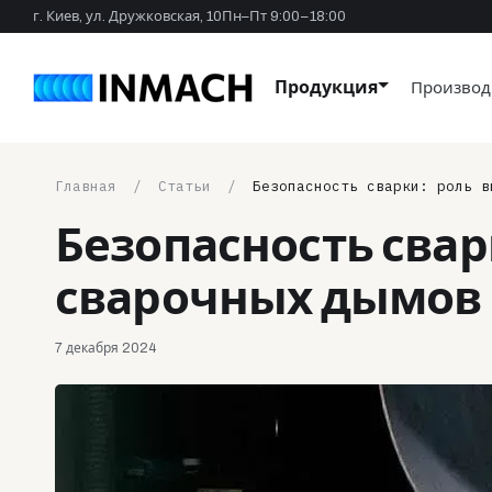
Перейти к основному контенту
г. Киев, ул. Дружковская, 10
Пн–Пт 9:00–18:00
Продукция
Производ
Главная
Статьи
Безопасность сварки: роль в
Безопасность сва
сварочных дымов 
7 декабря 2024