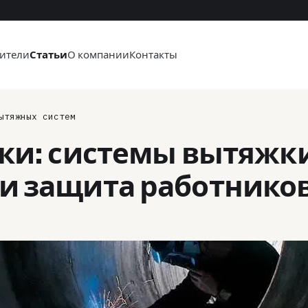
ители
Статьи
О компании
Контакты
ытяжных систем
рки: системы вытяжк
и защита работнико