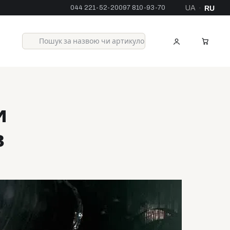
044 221-52-20
097 810-93-70
UA
RU
·
и
в