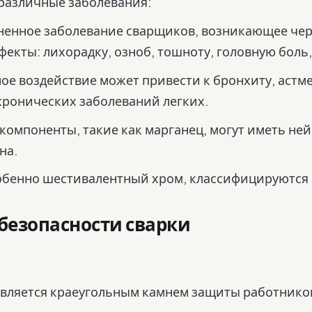
различные заболевания:
енное заболевание сварщиков, возникающее чере
ты: лихорадку, озноб, тошноту, головную боль,
ое воздействие может привести к бронхиту, астм
хронических заболеваний легких.
омпоненты, такие как марганец, могут иметь не
на.
бенно шестивалентный хром, классифицируются 
безопасности сварки
вляется краеугольным камнем защиты работников