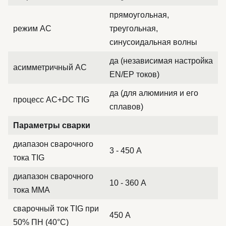
прямоугольная,
режим AC
треугольная,
синусоидальная волны
да (независимая настройка
асимметричный AC
EN/EP токов)
да (для алюминия и его
процесс AC+DC TIG
сплавов)
Параметры сварки
диапазон сварочного
3 - 450 А
тока TIG
диапазон сварочного
10 - 360 А
тока MMA
сварочный ток TIG при
450 А
50% ПН (40°C)