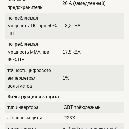
20 А (замедленный)
предохранитель
потребляемая
мощность TIG при 50%
18,2 кВА
ПН
потребляемая
мощность MMA при
17,8 кВА
45% ПН
точность цифрового
амперметра/
1%
вольтметра
Конструкция и защита
тип инвертора
IGBT трёхфазный
степень защиты
IP23S
термозащита
да (цифровая индикация)