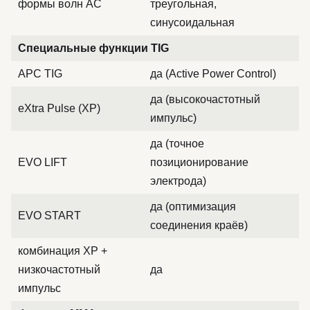
формы волн AC
треугольная,
синусоидальная
Специальные функции TIG
APC TIG
да (Active Power Control)
да (высокочастотный
eXtra Pulse (XP)
импульс)
да (точное
EVO LIFT
позиционирование
электрода)
да (оптимизация
EVO START
соединения краёв)
комбинация XP +
низкочастотный
да
импульс