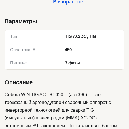
В избранное
Параметры
Тип
TIG AC/DC, TIG
Сила тока, А
450
Питание
3 фазы
Описание
Cebora WIN TIG AC-DC 450 T (арт.396) — это
трехфазный аргонодуговой сварочный аппарат с
инверторной технологией для сварки TIG
(импульсным) и электродом (MMA) AC-DC с
встроенным ВЧ зажиганием. Поставляется с блоком