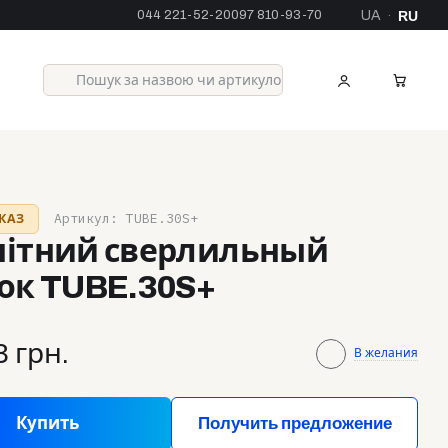
044 221-52-20
097 810-93-70
UA
RU
·
Артикул: TUBE.30S+
КАЗ
нітний сверлильный
ок TUBE.30S+
3 грн.
В желания
Купить
Получить предложение