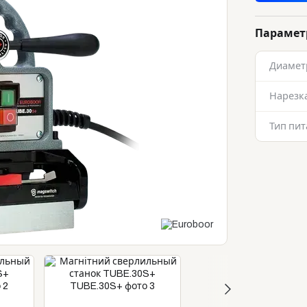
Параме
Диамет
Нарезк
Тип пи