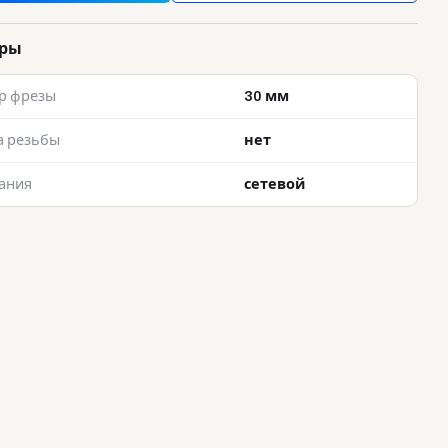
тры
р фрезы
30 мм
а резьбы
нет
тания
сетевой