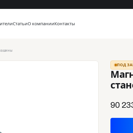
ители
Статьи
О компании
Контакты
машины
ПОД ЗА
Маг
стан
90 23