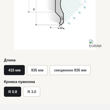
Длина
415 мм
835 мм
секционно 835 мм
Кромка пуансона
R 0.8
R 3.0