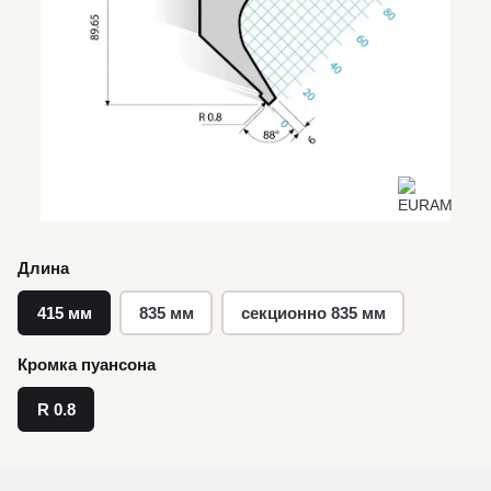
Длина
415 мм
835 мм
секционно 835 мм
Кромка пуансона
R 0.8