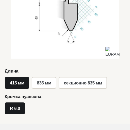
Длина
415 мм
835 мм
секционно 835 мм
Кромка пуансона
R 6.0