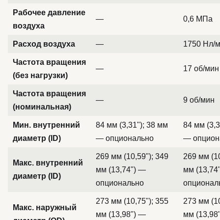
Рабочее давление
—
0,6 МПа
воздуха
Расход воздуха
—
1750 Нл/
Частота вращения
—
17 об/мин
(без нагрузки)
Частота вращения
—
9 об/мин
(номинальная)
Мин. внутренний
84 мм (3,31"); 38 мм
84 мм (3,3
диаметр (ID)
— опционально
— опцион
269 мм (10,59"); 349
269 мм (10
Макс. внутренний
мм (13,74") —
мм (13,74
диаметр (ID)
опционально
опционал
273 мм (10,75"); 355
273 мм (10
Макс. наружный
мм (13,98") —
мм (13,98