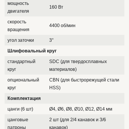
мощность
160 Вт
двигателя
скорость
4400 об/мин
вращения
угол заточки
3°
Шлифовальный круг
стандартный
SDC (для твердосплавных
круг
материалов)
опциональный
CBN (для быстрорежущей стали
круг
HSS)
Комплектация
цанги (6 шт)
Ø4, Ø6, Ø8, Ø10, Ø12, Ø14 мм
цанговые
2 шт (для 2/4 канавок и 3/6
патроны
канавок)