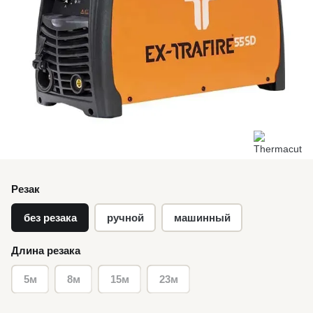
Резак
без резака
ручной
машинный
Длина резака
5м
8м
15м
23м