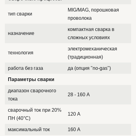
MIG/MAG, порошковая
тип сварки
проволока
компактная сварка в
назначение
сложных условиях
электромеханическая
технология
(традиционная)
работа без газа
да (опция "no-gas")
Параметры сварки
диапазон сварочного
28 - 160 А
тока
сварочный ток при 20%
120 А
ПН (40°C)
максимальный ток
160 А