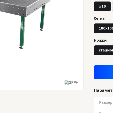
⌀ 16
Сетка
100х10
Ножки
стацио
Параме
Размер