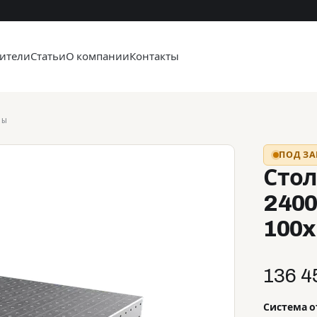
ители
Статьи
О компании
Контакты
лы
ПОД ЗА
Стол
2400
100x
136 4
Система 