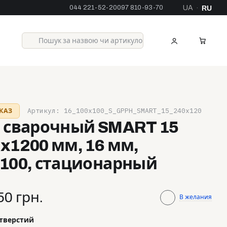
044 221-52-20
097 810-93-70
UA
RU
·
Артикул: 16_100x100_S_GPPH_SMART_15_240x120
КАЗ
 сварочный SMART 15
x1200 мм, 16 мм,
100, стационарный
50 грн.
В желания
отверстий