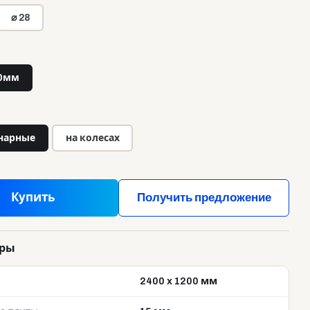
⌀ 28
0мм
нарные
на колесах
Купить
Получить предложение
тры
2400 x 1200 мм