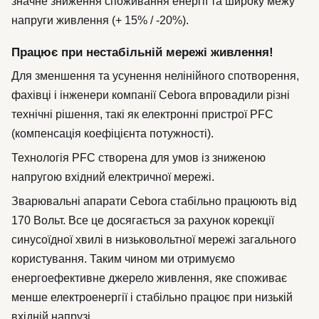
значне зниження споживання енергії та широку межу
напруги живлення (+ 15% / -20%).
Працює при нестабільній мережі живлення!
Для зменшення та усунення нелінійного спотворення,
фахівці і інженери компанії Cebora впровадили різні
технічні рішення, такі як електронні пристрої PFC
(компенсація коефіцієнта потужності).
Технологія PFC створена для умов із зниженою
напругою вхідний електричної мережі.
Зварювальні апарати Cebora стабільно працюють від
170 Вольт. Все це досягається за рахунок корекції
синусоїдної хвилі в низьковольтної мережі загального
користування. Таким чином ми отримуємо
енергоефективне джерело живлення, яке споживає
менше електроенергії і стабільно працює при низькій
вхідній напрузі.