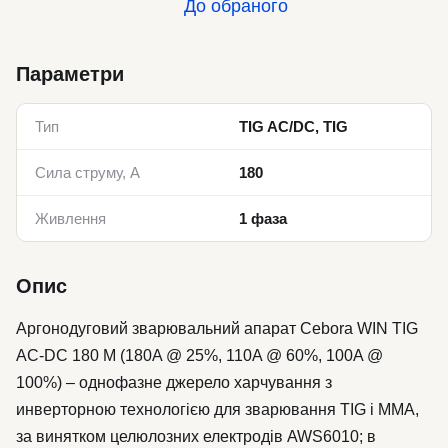
До обраного
Параметри
Тип
TIG AC/DC, TIG
Сила струму, А
180
Живлення
1 фаза
Опис
Аргонодуговий зварювальний апарат Cebora WIN TIG
AC-DC 180 M (180A @ 25%, 110A @ 60%, 100A @
100%) – однофазне джерело харчування з
инверторною технологією для зварювання TIG і MMA,
за винятком целюлозних електродів AWS6010; в