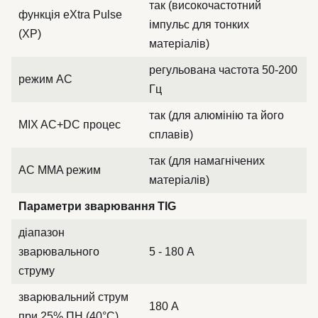
так (високочастотний
функція eXtra Pulse
імпульс для тонких
(XP)
матеріалів)
регульована частота 50-200
режим AC
Гц
так (для алюмінію та його
MIX AC+DC процес
сплавів)
так (для намагнічених
AC MMA режим
матеріалів)
Параметри зварювання TIG
діапазон
зварювального
5 - 180 А
струму
зварювальний струм
180 А
при 25% ПН (40°C)