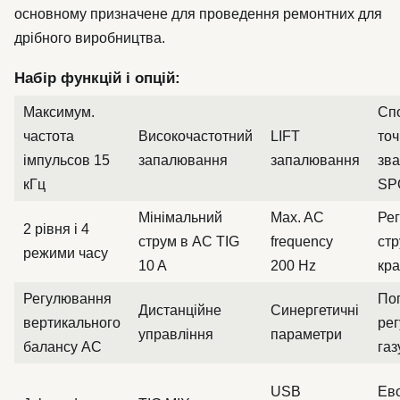
основному призначене для проведення ремонтних для
дрібного виробництва.
Набір функцій і опцій:
Максимум.
Сп
частота
Високочастотний
LIFT
точ
імпульсов 15
запалювання
запалювання
зв
кГц
SP
Мінімальний
Max. AC
Ре
2 рівня і 4
струм в AC TIG
frequency
ст
режими часу
10 A
200 Hz
кр
Регулювання
По
Дистанційне
Синергетичні
вертикального
ре
управління
параметри
балансу AC
газ
USB
Ево