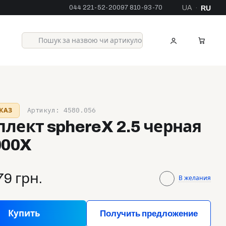
044 221-52-20
097 810-93-70
UA
RU
·
Артикул: 4580.056
КАЗ
лект sphereX 2.5 черная
000X
79 грн.
В желания
Купить
Получить предложение