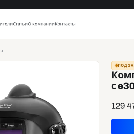
ители
Статьи
О компании
Контакты
ты
ПОД ЗА
Комп
с e3
129 4