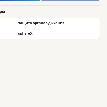
тры
защита органов дыхания
sphereX