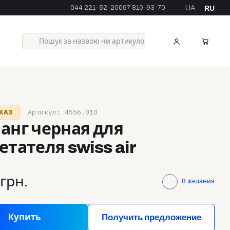
044 221-52-20
097 810-93-70
UA
RU
·
Артикул: 4556.010
КАЗ
анг черная для
етателя swiss air
 грн.
В желания
Купить
Получить предложение