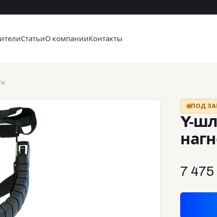
ители
Статьи
О компании
Контакты
ты
ПОД ЗА
Y-шл
нагн
7 475