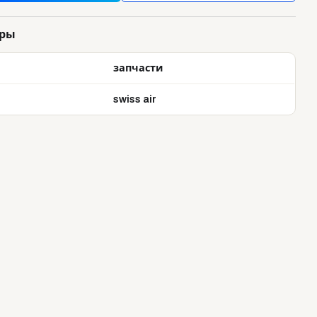
тры
запчасти
swiss air