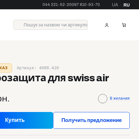
044 221-52-20
097 810-93-70
UA
RU
·
Артикул: 4088.420
КАЗ
озащита для swiss air
рн.
В желания
Купить
Получить предложение