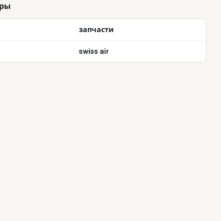
тры
запчасти
swiss air