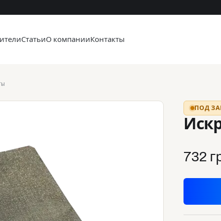
ители
Статьи
О компании
Контакты
ты
ПОД ЗА
Искр
732 г