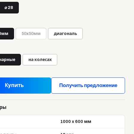
⌀ 28
0мм
50х50мм
диагональ
нарные
на колесах
Купить
Получить предложение
тры
1000 x 600 мм