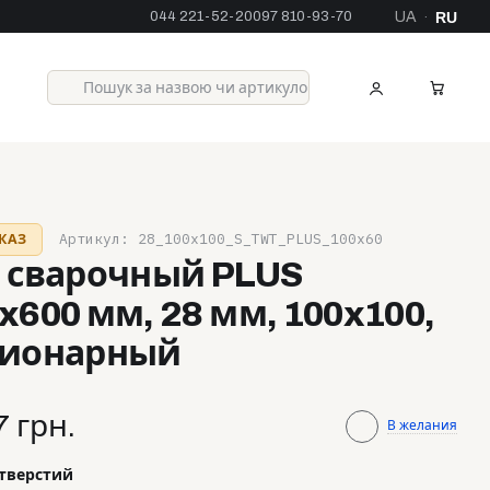
044 221-52-20
097 810-93-70
UA
RU
·
Артикул: 28_100x100_S_TWT_PLUS_100x60
КАЗ
 сварочный PLUS
x600 мм, 28 мм, 100x100,
ционарный
7 грн.
В желания
отверстий