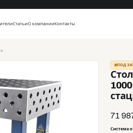
ители
Статьи
О компании
Контакты
лы
ПОД ЗА
Стол
1000
ста
71 98
Система 