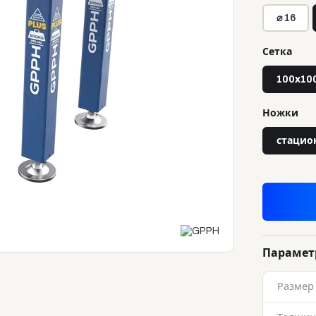
⌀ 16
Сетка
100х10
Ножки
стацио
Параме
Размер