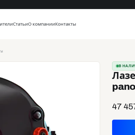
ители
Статьи
О компании
Контакты
ты
В НАЛ
Лазе
pano
47 45