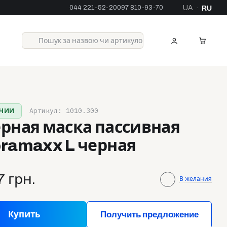
044 221-52-20
097 810-93-70
UA
RU
·
Артикул: 1010.300
ИЧИИ
рная маска пассивная
ramaxx L черная
7 грн.
В желания
Купить
Получить предложение