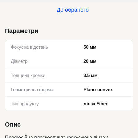
До обраного
Параметри
Фокусна відстань
50 мм
Діаметр
20 мм
Товщина кромки
3.5 мм
Геометрична форма
Plano-convex
Тип продукту
лінза Fiber
Опис
Професійна плоскоопукла фокусуюча лінза з