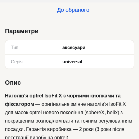
До обраного
Параметри
Тип
аксесуари
Серія
universal
Опис
Наголів'я optrel IsoFit X з чорними кнопками та
фіксатором
— оригінальне змінне наголів'я IsoFit X
для масок optrel нового покоління (sphereX, helix) з
покращеним розподілом ваги та точним регулюванням
посадки. Гарантія виробника — 2 роки (3 роки після
реєстрації виробу на optrel).