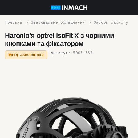
Зварювальне обладнання
Засоби захисту
Наголів'я optrel IsoFit X з чорними
кнопками та фіксатором
Артикул:
5003.335
ПІД ЗАМОВЛЕННЯ