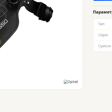
Парамет
Тип
Серія
Сумісні