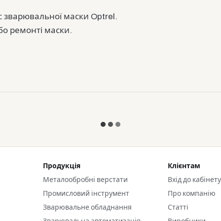
 зварювальної маски Optrel.
бо ремонті маски.
Продукція
Клієнтам
Металообробні верстати
Вхід до кабінет
Промисловий інструмент
Про компанію
Зварювальне обладнання
Статті