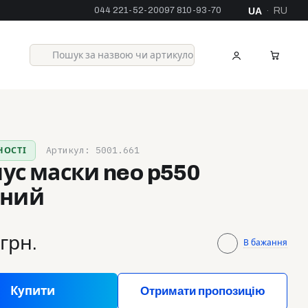
044 221-52-20
097 810-93-70
UA
RU
·
Артикул: 5001.661
НОСТІ
ус маски neo p550
ений
 грн.
В бажання
Купити
Отримати пропозицію