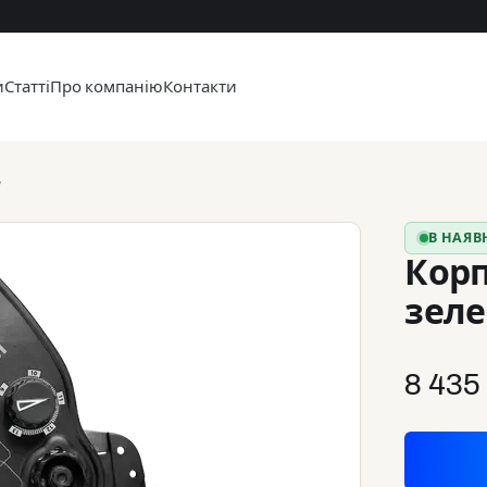
и
Статті
Про компанію
Контакти
у
В НАЯВ
Корп
зел
8 435