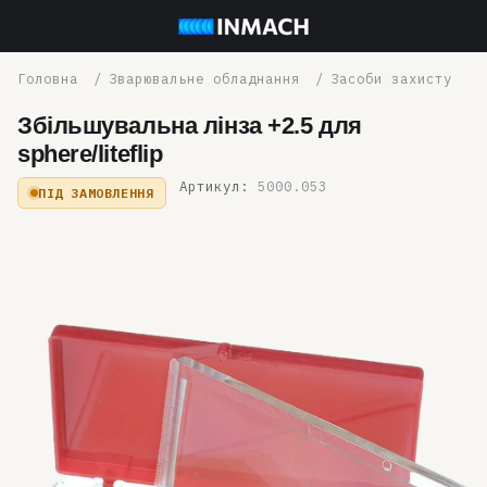
Зварювальне обладнання
Засоби захисту
Збільшувальна лінза +2.5 для
sphere/liteflip
Артикул:
5000.053
ПІД ЗАМОВЛЕННЯ