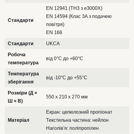
EN 12941 (TH3 з e3000X)
EN 14594 (Клас 3A з подачею
Стандарти
повітря)
EN 166
Стандарти
UKCA
Робоча
від 0°C до +60°C
температура
Температура
від -10°C до +55°C
зберігання
Розміри (Д ×
550 x 210 x 270 мм
Ш × В)
Екран: целюлозний пропіонат
Матеріал
Текстильна частина: нейлон
Наголів'я: поліпропілен