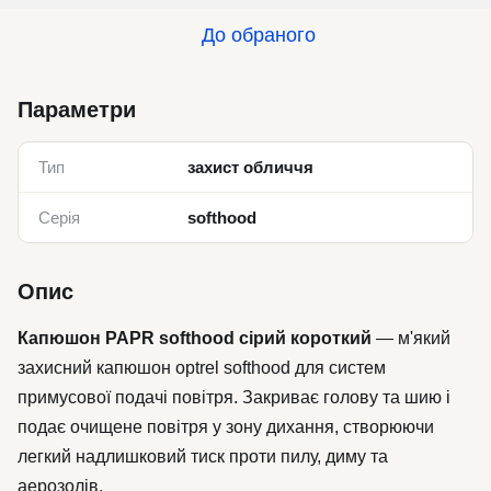
До обраного
Параметри
Тип
захист обличчя
Серія
softhood
Опис
Капюшон PAPR softhood сірий короткий
— м'який
захисний капюшон optrel softhood для систем
примусової подачі повітря. Закриває голову та шию і
подає очищене повітря у зону дихання, створюючи
легкий надлишковий тиск проти пилу, диму та
аерозолів.