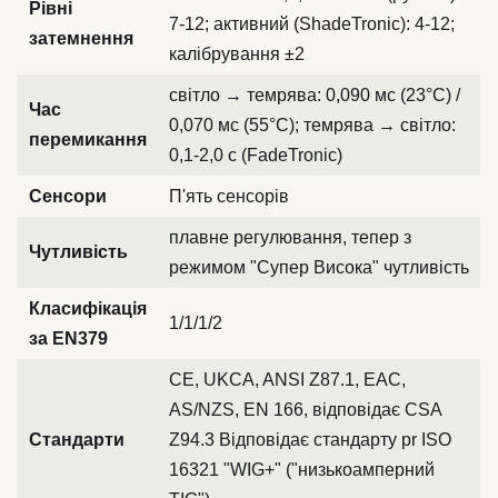
Рівні
7-12; активний (ShadeTronic): 4-12;
затемнення
калібрування ±2
світло → темрява: 0,090 мс (23°C) /
Час
0,070 мс (55°C); темрява → світло:
перемикання
0,1-2,0 с (FadeTronic)
Сенсори
П'ять сенсорів
плавне регулювання, тепер з
Чутливість
режимом "Супер Висока" чутливість
Класифікація
1/1/1/2
за EN379
CE, UKCA, ANSI Z87.1, EAC,
AS/NZS, EN 166, відповідає CSA
Стандарти
Z94.3 Відповідає стандарту pr ISO
16321 "WIG+" ("низькоамперний