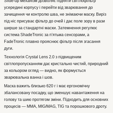
Slide-up механізм дозволяє підняти світлофільтр
усередині корпусу і перейти від зварювання до
зачищення чи контролю шва, не знімаючи маску. Виріз
під ніс присуває фільтр до очей і дає поле зору в рази
ширше за стандартні маски. Затемнення регулює
система ShadeTronic за п'ятьма сенсорами, а
FadeTronic плавно прояснює фільтр після згасання
дуги.
Технологія Crystal Lens 2.0 з підвищеним
світлопропусканням дає кристально чистий, природний
за кольором огляд — видно, як формується
зварювальна ванна і шов.
Маска важить близько 620 г і має ергономічну
збалансовану посадку, що зменшує навантаження на
голову та шию протягом зміни. Підходить для основних
процесів — MMA, MIG/MAG, TIG та порошкового дроту.