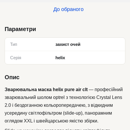
До обраного
Параметри
Тип
захист очей
Серія
helix
Опис
Зварювальна маска helix pure air clt
— професійний
зварювальний шолом optrel з технологією Crystal Lens
2.0 і бездоганною кольоропередачею, з відкидним
усередину світлофільтром (slide-up), панорамним
оглядом XXL і швейцарською якістю збірки.