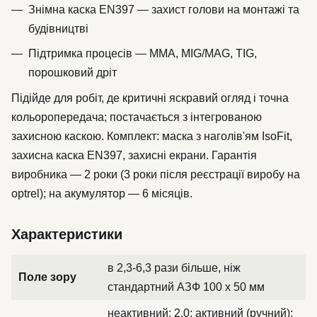
Знімна каска EN397 — захист голови на монтажі та
будівництві
Підтримка процесів — MMA, MIG/MAG, TIG,
порошковий дріт
Підійде для робіт, де критичні яскравий огляд і точна
кольоропередача; постачається з інтегрованою
захисною каскою. Комплект: маска з наголів'ям IsoFit,
захисна каска EN397, захисні екрани. Гарантія
виробника — 2 роки (3 роки після реєстрації виробу на
optrel); на акумулятор — 6 місяців.
Характеристики
в 2,3-6,3 рази більше, ніж
Поле зору
стандартний АЗФ 100 x 50 мм
неактивний: 2,0; активний (ручний):