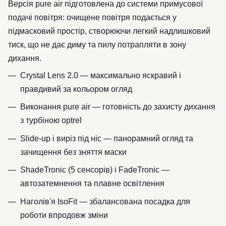
Версія pure air підготовлена до системи примусової
подачі повітря: очищене повітря подається у
підмасковий простір, створюючи легкий надлишковий
тиск, що не дає диму та пилу потрапляти в зону
дихання.
Crystal Lens 2.0 — максимально яскравий і
правдивий за кольором огляд
Виконання pure air — готовність до захисту дихання
з турбіною optrel
Slide-up і виріз під ніс — панорамний огляд та
зачищення без зняття маски
ShadeTronic (5 сенсорів) і FadeTronic —
автозатемнення та плавне освітлення
Наголів'я IsoFit — збалансована посадка для
роботи впродовж зміни