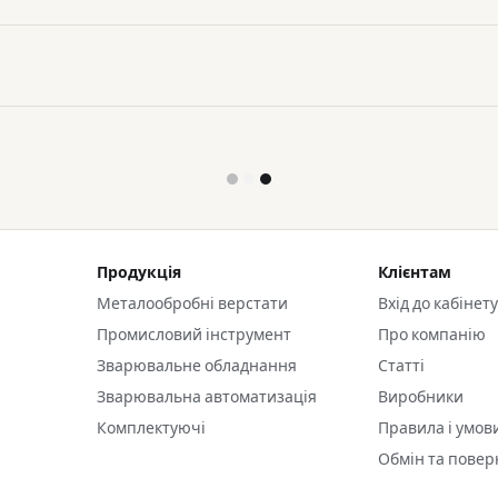
Продукція
Клієнтам
Металообробні верстати
Вхід до кабінет
Промисловий інструмент
Про компанію
Зварювальне обладнання
Статті
Зварювальна автоматизація
Виробники
Комплектуючі
Правила і умов
Обмін та пове