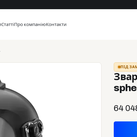
и
Статті
Про компанію
Контакти
у
ПІД З
Зва
sphe
64 04