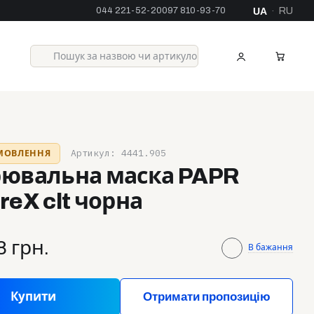
044 221-52-20
097 810-93-70
UA
RU
·
Артикул: 4441.905
АМОВЛЕННЯ
рювальна маска PAPR
reX clt чорна
8 грн.
В бажання
Купити
Отримати пропозицію