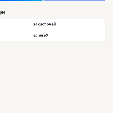
ри
захист очей
sphereX