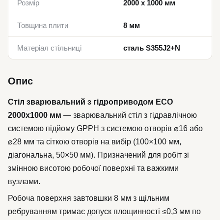
Розмір
2000 x 1000 мм
Товщина плити
8 мм
Матеріал стільниці
сталь S355J2+N
Опис
Стіл зварювальний з гідроприводом ECO
2000x1000 мм
— зварювальний стіл з гідравлічною
системою підйому GPPH з системою отворів ⌀16 або
⌀28 мм та сіткою отворів на вибір (100×100 мм,
діагональна, 50×50 мм). Призначений для робіт зі
змінною висотою робочої поверхні та важкими
вузлами.
Робоча поверхня завтовшки 8 мм з щільним
ребруванням тримає допуск площинності ≤0,3 мм по