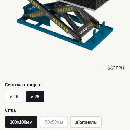
Система отворів
⌀ 16
⌀ 28
Сітка
100х100мм
50х50мм
діагональ