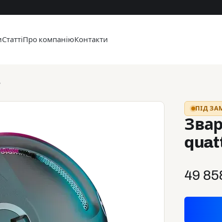
и
Статті
Про компанію
Контакти
у
ПІД З
Звар
quat
49 85