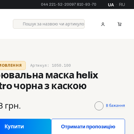
044 221-52-20
097 810-93-70
UA
RU
·
Артикул: 1050.100
АМОВЛЕННЯ
ювальна маска helix
tro чорна з каскою
8 грн.
В бажання
Купити
Отримати пропозицію