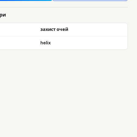
ри
захист очей
helix